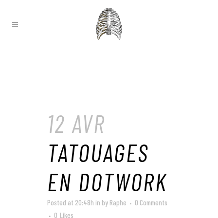
12 AVR
TATOUAGES
EN DOTWORK
Posted at 20:48h
in
by
Raphe
0 Comments
0
Likes